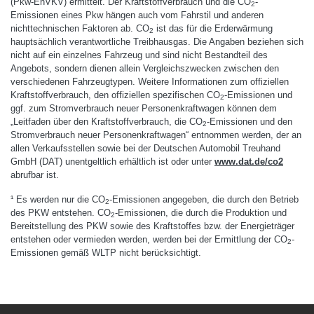
(Pkw-EnVKV) ermittelt. Der Kraftstoffverbrauch und die CO
-
2
Emissionen eines Pkw hängen auch vom Fahrstil und anderen
nichttechnischen Faktoren ab. CO
ist das für die Erderwärmung
2
hauptsächlich verantwortliche Treibhausgas. Die Angaben beziehen sich
nicht auf ein einzelnes Fahrzeug und sind nicht Bestandteil des
Angebots, sondern dienen allein Vergleichszwecken zwischen den
verschiedenen Fahrzeugtypen. Weitere Informationen zum offiziellen
Kraftstoffverbrauch, den offiziellen spezifischen CO
-Emissionen und
2
ggf. zum Stromverbrauch neuer Personenkraftwagen können dem
„Leitfaden über den Kraftstoffverbrauch, die CO
-Emissionen und den
2
Stromverbrauch neuer Personenkraftwagen“ entnommen werden, der an
allen Verkaufsstellen sowie bei der Deutschen Automobil Treuhand
GmbH (DAT) unentgeltlich erhältlich ist oder unter
www.dat.de/co2
abrufbar ist.
¹ Es werden nur die CO
-Emissionen angegeben, die durch den Betrieb
2
des PKW entstehen. CO
-Emissionen, die durch die Produktion und
2
Bereitstellung des PKW sowie des Kraftstoffes bzw. der Energieträger
entstehen oder vermieden werden, werden bei der Ermittlung der CO
-
2
Emissionen gemäß WLTP nicht berücksichtigt.