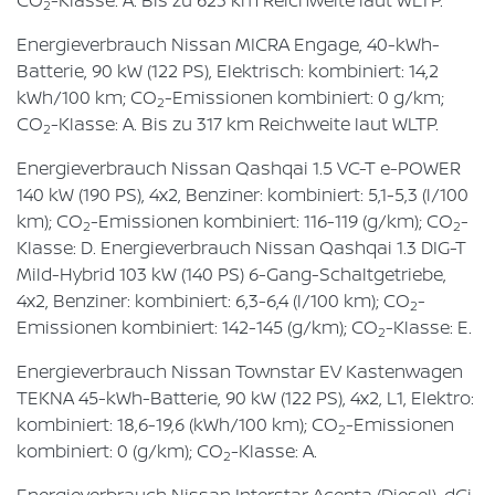
CO
-Klasse: A. Bis zu 623 km Reichweite laut WLTP.
2
Energieverbrauch Nissan MICRA Engage, 40-kWh-
Batterie, 90 kW (122 PS), Elektrisch: kombiniert: 14,2
kWh/100 km; CO
-Emissionen kombiniert: 0 g/km;
2
CO
-Klasse: A. Bis zu 317 km Reichweite laut WLTP.
2
Energieverbrauch Nissan Qashqai 1.5 VC-T e-POWER
140 kW (190 PS), 4x2, Benziner: kombiniert: 5,1-5,3 (l/100
km); CO
-Emissionen kombiniert: 116-119 (g/km); CO
-
2
2
Klasse: D. Energieverbrauch Nissan Qashqai 1.3 DIG-T
Mild-Hybrid 103 kW (140 PS) 6-Gang-Schaltgetriebe,
4x2, Benziner: kombiniert: 6,3-6,4 (l/100 km); CO
-
2
Emissionen kombiniert: 142-145 (g/km); CO
-Klasse: E.
2
Energieverbrauch Nissan Townstar EV Kastenwagen
TEKNA 45-kWh-Batterie, 90 kW (122 PS), 4x2, L1, Elektro:
kombiniert: 18,6-19,6 (kWh/100 km); CO
-Emissionen
2
kombiniert: 0 (g/km); CO
-Klasse: A.
2