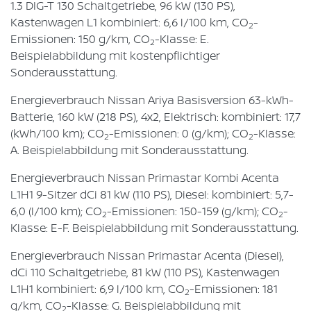
1.3 DIG-T 130 Schaltgetriebe, 96 kW (130 PS),
Kastenwagen L1 kombiniert: 6,6 l/100 km, CO
-
2
Emissionen: 150 g/km, CO
-Klasse: E.
2
Beispielabbildung mit kostenpflichtiger
Sonderausstattung.
Energieverbrauch Nissan Ariya Basisversion 63-kWh-
Batterie, 160 kW (218 PS), 4x2, Elektrisch: kombiniert: 17,7
(kWh/100 km); CO
-Emissionen: 0 (g/km); CO
-Klasse:
2
2
A. Beispielabbildung mit Sonderausstattung.
Energieverbrauch Nissan Primastar Kombi Acenta
L1H1 9-Sitzer dCi 81 kW (110 PS), Diesel: kombiniert: 5,7-
6,0 (l/100 km); CO
-Emissionen: 150-159 (g/km); CO
-
2
2
Klasse: E-F. Beispielabbildung mit Sonderausstattung.
Energieverbrauch Nissan Primastar Acenta (Diesel),
dCi 110 Schaltgetriebe, 81 kW (110 PS), Kastenwagen
L1H1 kombiniert: 6,9 l/100 km, CO
-Emissionen: 181
2
g/km, CO
-Klasse: G. Beispielabbildung mit
2