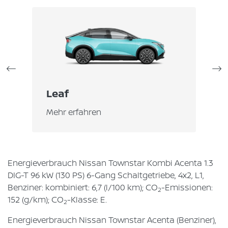
Leaf
M
Mehr erfahren
Me
Energieverbrauch Nissan Townstar Kombi Acenta 1.3
DIG-T 96 kW (130 PS) 6-Gang Schaltgetriebe, 4x2, L1,
Benziner: kombiniert: 6,7 (l/100 km); CO
-Emissionen:
2
152 (g/km); CO
-Klasse: E.
2
Energieverbrauch Nissan Townstar Acenta (Benziner),