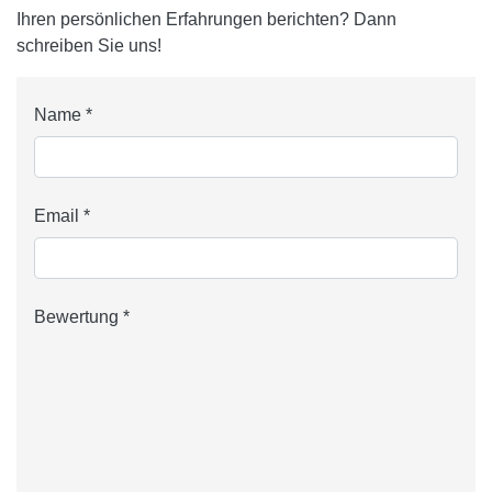
Ihren persönlichen Erfahrungen berichten? Dann
schreiben Sie uns!
Name *
Email *
Bewertung *
5 Sterne
Bewertung abgeben *
4 Sterne
3 Sterne
2 Sterne
1 Stern