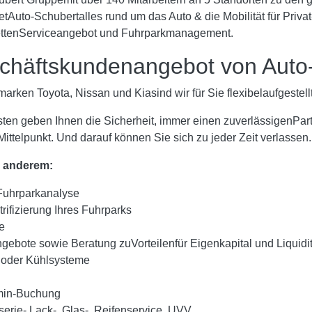
tAuto-Schubertalles rund um das Auto & die Mobilität für Pri
lettenServiceangebot und Fuhrparkmanagement.
chäftskundenangebot von Auto
marken Toyota, Nissan und Kiasind wir für Sie flexibelaufgeste
en geben Ihnen die Sicherheit, immer einen zuverlässigenPartn
ittelpunkt. Und darauf können Sie sich zu jeder Zeit verlassen.
r anderem:
Fuhrparkanalyse
rifizierung Ihres Fuhrparks
te
ngebote sowie Beratung zuVorteilenfür Eigenkapital und Liquidit
oder Kühlsysteme
rmin-Buchung
erie-,Lack-, Glas-, Reifenservice, UVV