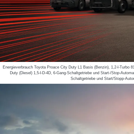
Energieverbrauch Toyota Proace City Duty L1 Basis (Benzin), 1,2-l-Turbo 8
Duty (Diesel) 1,5-l-D-4D, 6-Gang-Schaltgetriebe und Start-/Stop-Autom
Schaltgetriebe und Start/Stopp-Aut