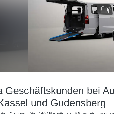
ia Geschäftskunden bei Au
 Kassel und Gudensberg
ubert Gruppemit über 140 Mitarbeitern an 5 Standorten zu den 