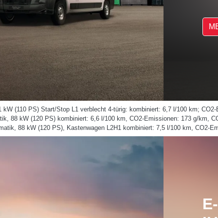
M
1 kW (110 PS) Start/Stop L1 verblecht 4-türig: kombiniert: 6,7 l/100 km; C
atik, 88 kW (120 PS) kombiniert: 6,6 l/100 km, CO2-Emissionen: 173 g/km, C
omatik, 88 kW (120 PS), Kastenwagen L2H1 kombiniert: 7,5 l/100 km, CO2-E
E