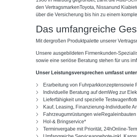
den VertragsmarkenToyota, Nissanund Kiabiete
über die Versicherung bis hin zu einem komp
Das umfangreiche Ges
Mit dergroßen Produktpalette unserer Vertrags
Unsere ausgebildeten Firmenkunden-Spezialist
sowie eine seriöse Beratung stehen für uns imM
Unser Leistungsversprechen umfasst unte
Erarbeitung von Fuhrparkkonzeptensowie 
Individuelle Beratung auf demWeg zur Elekt
Lieferfähigkeit und spezielle Testwagenflot
Kauf, Leasing, Finanzierung-Individuelle A
Fahrzeugumrüstungen wieRegaleinbauten 
Hol-& Bringservice*
Terminvergabe mit Priorität, 24hOnline-Te
Umfangreiche Serviceangebote-inkl. Kaross