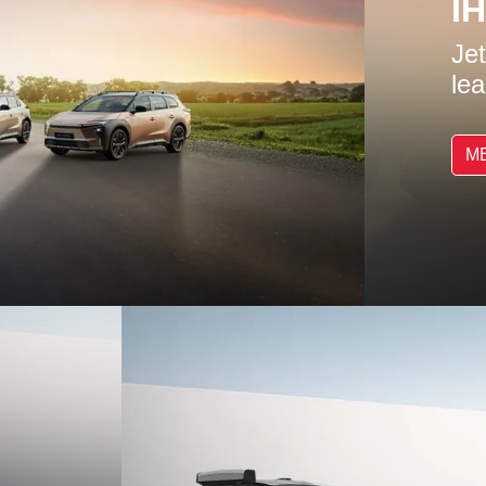
I
Jet
le
M