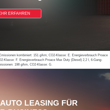
EHR ERFAHREN
O2-Emissionen kombiniert: 151 g/km; CO2-Klasse: E. Energieverbrauch Proace
O2-Klasse: F. Energieverbrauch Proace Max Duty (Diesel) 2,2 l, 6-Gang-
missionen: 198 g/km, CO2-Klasse: G.
-AUTO LEASING FÜR