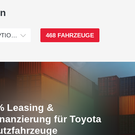
rn
ählen
TIONEN
468
FAHRZEUGE
% Leasing &
nanzierung für Toyota
utzfahrzeuge