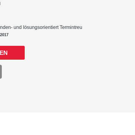
n
unden- und lösungsorientiert Termintreu
 2017
EN