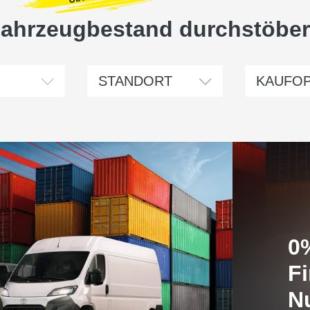
ahrzeugbestand durchstöbe
Standort wählen
Kaufoption w
STANDORT
KAUFOP
0
Fi
N